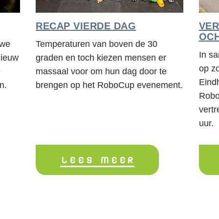
RECAP VIERDE DAG
VE
OC
 we
Temperaturen van boven de 30
In s
nieuw
graden en toch kiezen mensen er
op z
e
massaal voor om hun dag door te
Eind
n.
brengen op het RoboCup evenement.
Robo
vert
uur.
LEES MEER