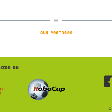
our partners
ized by
C