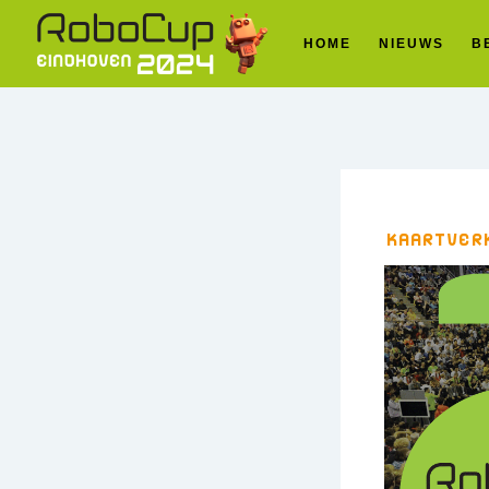
HOME
NIEUWS
B
Kaartverk